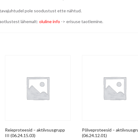
 tavajuhtudel pole soodustust ette nähtud.
taotlustest lähemalt:
oluline info
-> erisuse taotlemine.
Reieproteesid – aktiivsusgrupp
Põlveproteesid – aktiivsusgr
III (06.24.15.03)
(06.24.12.01)