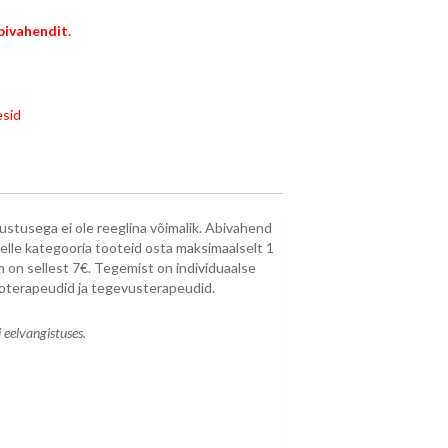
bivahendit.
esid
ustusega ei ole reeglina võimalik. Abivahend
selle kategooria tooteid osta maksimaalselt 1
on sellest 7€. Tegemist on individuaalse
sioterapeudid ja tegevusterapeudid.
 eelvangistuses.