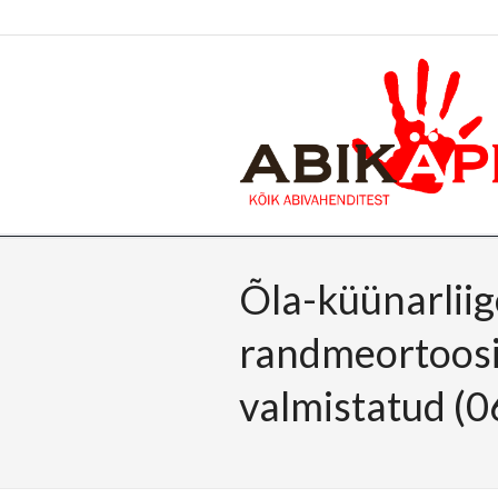
Õla-küünarliig
randmeortoosid
valmistatud (0