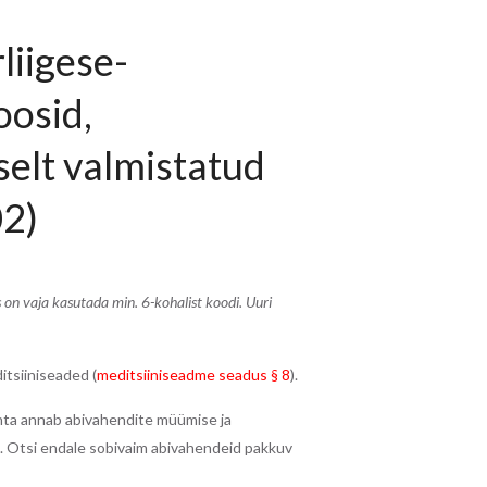
liigese-
osid,
selt valmistatud
02)
on vaja kasutada min. 6-kohalist koodi. Uuri
itsiiniseaded (
meditsiiniseadme seadus § 8
).
ohta annab abivahendite müümise ja
. Otsi endale sobivaim abivahendeid pakkuv