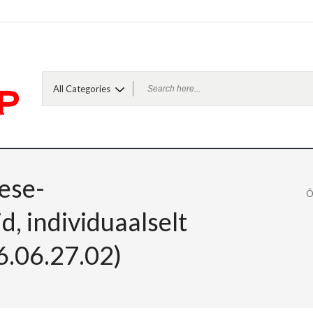
ese-
Õ
, individuaalselt
6.06.27.02)