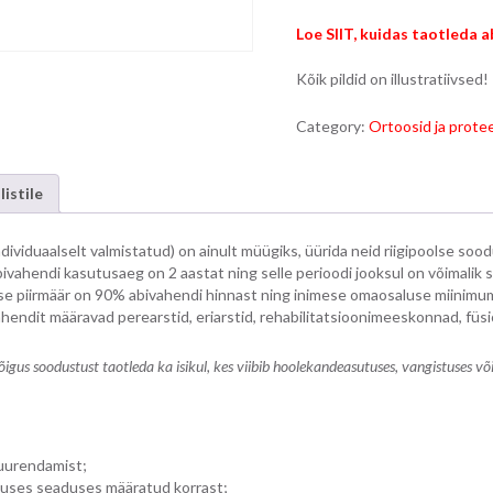
Loe SIIT, kuidas taotleda a
Kõik pildid on illustratiivsed!
Category:
Ortoosid ja prote
listile
ividuaalselt valmistatud) on ainult müügiks, üürida neid riigipoolse sood
Abivahendi kasutusaeg on 2 aastat ning selle perioodi jooksul on võimalik 
e piirmäär on 90% abivahendi hinnast ning inimese omaosaluse miinimum 
ahendit määravad perearstid, eriarstid, rehabilitatsioonimeeskonnad, fü
õigus soodustust taotleda ka isikul, kes viibib hoolekandeasutuses, vangistuses või
suurendamist;
uses seaduses määratud korrast;