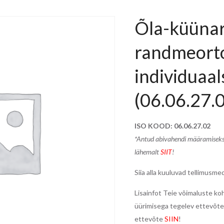
Õla-küünar
randmeorto
individuaal
(06.06.27.
ISO KOOD: 06.06.27.02
*Antud abivahendi määramiseks 
lähemalt
SIIT
!
Siia alla kuuluvad tellimusmed
Lisainfot Teie võimaluste k
üürimisega tegelev ettevõte
ettevõte
SIIN
!