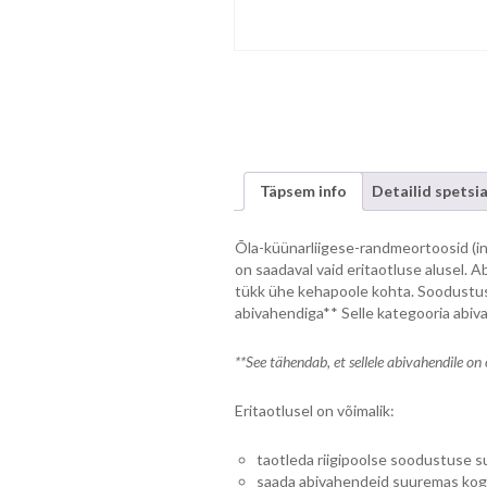
Täpsem info
Detailid spetsia
Õla-küünarliigese-randmeortoosid (ind
on saadaval vaid eritaotluse alusel. 
tükk ühe kehapoole kohta. Soodustus
abivahendiga** Selle kategooria abiv
**See tähendab, et sellele abivahendile on 
Eritaotlusel on võimalik:
taotleda riigipoolse soodustuse 
saada abivahendeid suuremas kog