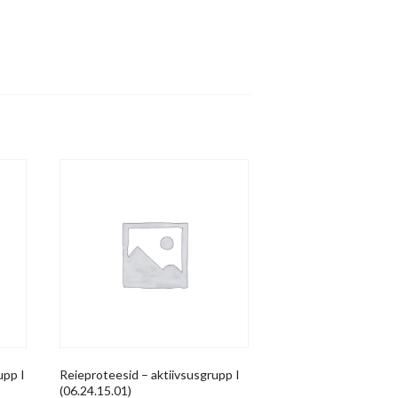
upp I
Reieproteesid – aktiivsusgrupp I
(06.24.15.01)